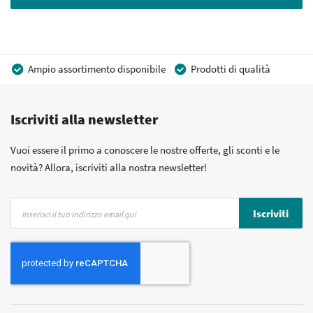
Ampio assortimento disponibile
Prodotti di qualità
Prezzi competitivi
Consegna rapida
Iscriviti alla newsletter
Consulenza Personalizzata
Più di 40 anni di esperienza
Possibilità di realizzare un marchio privato
Vuoi essere il primo a conoscere le nostre offerte, gli sconti e le
novità? Allora, iscriviti alla nostra newsletter!
Iscriviti
Iscriviti
alla
nostra
Newsletter: