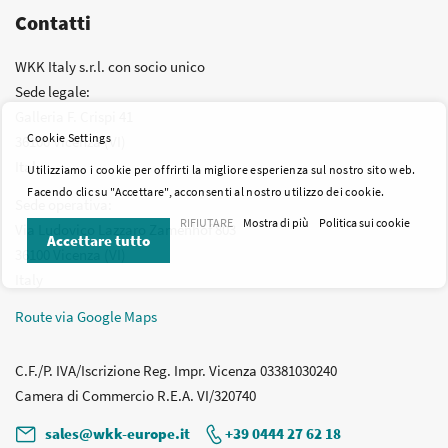
Contatti
WKK Italy s.r.l. con socio unico
Sede legale:
Galleria F. Crispi 41
Cookie Settings
36100 Vicenza (VI)
Italy
Utilizziamo i cookie per offrirti la migliore esperienza sul nostro sito web.
Facendo clic su "Accettare", acconsenti al nostro utilizzo dei cookie.
Sede operativa:
RIFIUTARE
Mostra di più
Politica sui cookie
Via Ludovico Lazzaro Zamenhof 803
Accettare tutto
36100 Vicenza (VI)
Italy
Route via Google Maps
C.F./P. IVA/Iscrizione Reg. Impr. Vicenza 03381030240
Camera di Commercio R.E.A. VI/320740
sales@wkk-europe.it
+39 0444 27 62 18