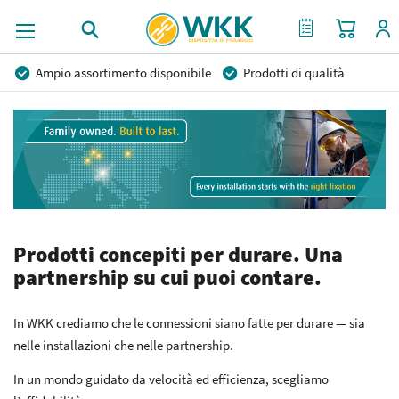
Carrello
Il mio preventi
Ampio assortimento disponibile
Prodotti di qualità
Prezzi competitivi
Consegna rapida
Consulenza Personalizzata
Più di 40 anni di esperienza
Possibilità di realizzare un marchio privato
Prodotti concepiti per durare. Una
partnership su cui puoi contare.
In WKK crediamo che le connessioni siano fatte per durare — sia
nelle installazioni che nelle partnership.
In un mondo guidato da velocità ed efficienza, scegliamo