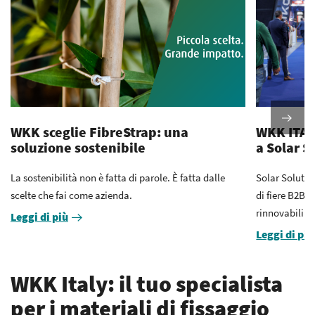
WKK sceglie FibreStrap: una
WKK ITALY
soluzione sostenibile
a Solar So
La sostenibilità non è fatta di parole. È fatta dalle
Solar Solution
scelte che fai come azienda.
di fiere B2B 
rinnovabili. O
Leggi di più
Leggi di più
WKK Italy: il tuo specialista
per i materiali di fissaggio