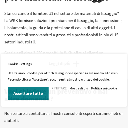
Stai cercando il fornitore #1 nel settore dei materiali di fissaggio?
La WKK fornisce soluzioni premium per il fissaggio, la connessione,
l’isolamento, la guida e la protezione di cavi o di altri oggetti. I
nostri articoli sono venduti a grossisti e professionisti in più di 15
settori industriali.
Grazie agli oltre 3.250 prodotti, la WKK offre ai clienti un
assortimento completo.
Leggi di più
Cookie Settings
Parliamo di fascette, guaine termorestringenti, giunti, capicorda,
Utilizziamo i cookie per offrirti la migliore esperienza sul nostro sito web.
terminali, clip di fissaggio e altri materiali di fissaggio. Il nostro
Facendo clic su "Accettare", acconsenti al nostro utilizzo dei cookie.
assortimento è stato approntato sulla scorta dei nostri 40 anni e
oltre di esperienza. Ne consegue che troverai senza dubbio quello
RIFIUTARE
Mostra di più
Politica sui cookie
Vuoi chiedere un preventivo o hai
Accettare tutto
che stavi cercando.
altre domande?
Non esitare a contattarci. I nostri consulenti esperti saranno lieti di
aiutarti.