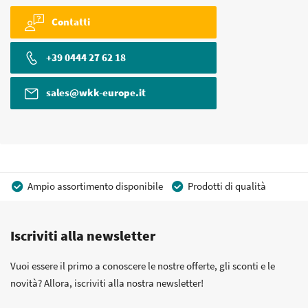
Contatti
+39 0444 27 62 18
sales@wkk-europe.it
Ampio assortimento disponibile
Prodotti di qualità
Prezzi competitivi
Consegna rapida
Iscriviti alla newsletter
Consulenza Personalizzata
Più di 40 anni di esperienza
Possibilità di realizzare un marchio privato
Vuoi essere il primo a conoscere le nostre offerte, gli sconti e le
novità? Allora, iscriviti alla nostra newsletter!