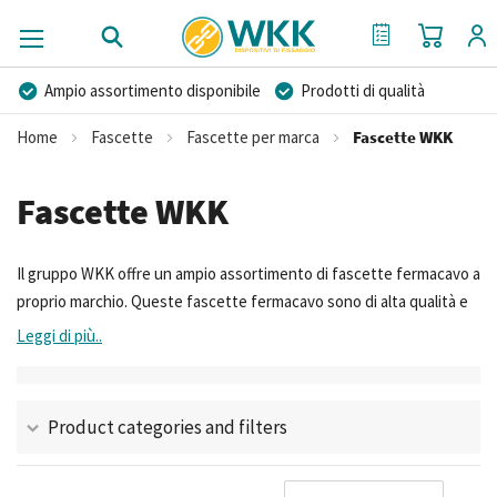
Carrello
Il mio preventi
Ampio assortimento disponibile
Prodotti di qualità
Prezzi competitivi
Consegna rapida
Home
Fascette
Fascette per marca
Fascette WKK
Consulenza Personalizzata
Più di 40 anni di esperienza
Fascette WKK
Possibilità di realizzare un marchio privato
Il gruppo WKK offre un ampio assortimento di fascette fermacavo a
proprio marchio. Queste fascette fermacavo sono di alta qualità e
per quasi ogni applicazione abbiamo disponibile il giusto
Leggi di più..
corrispettivo. Possiamo effettuare una distinzione tra i diversi tipi
di materiali e le diverse applicazioni.
Product categories and filters
Im