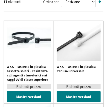
17
elementi
Ordina per
la
di
de
WKK - Fascette in plastica -
WKK - Fascette in plastica -
Fascette solari - Resistenza
Per uso universale
agli agenti atmosferici e ai
raggi UV di classe superiore -
PA 12
Richiedi prezzo
Richiedi prezzo
Mostra versioni
Mostra versioni