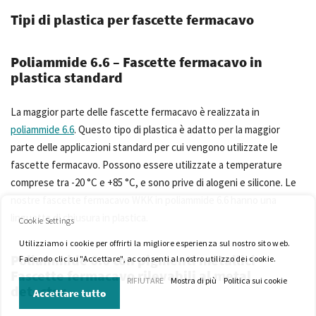
Tipi di plastica per fascette fermacavo
Poliammide 6.6 – Fascette fermacavo in
plastica standard
La maggior parte delle fascette fermacavo è realizzata in
poliammide 6.6
. Questo tipo di plastica è adatto per la maggior
parte delle applicazioni standard per cui vengono utilizzate le
fascette fermacavo. Possono essere utilizzate a temperature
comprese tra -20 °C e +85 °C, e sono prive di alogeni e silicone. Le
nostre fascette fermacavo WKK in poliammide 6.6 hanno una
linguetta di chiusura in plastica.
Cookie Settings
Utilizziamo i cookie per offrirti la migliore esperienza sul nostro sito web.
Poliammide 6.6 con pigmenti metallici –
Facendo clic su "Accettare", acconsenti al nostro utilizzo dei cookie.
Fascette fermacavo rilevabili al metal
RIFIUTARE
Mostra di più
Politica sui cookie
detector
Accettare tutto