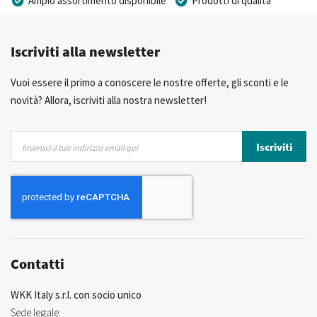
Prezzi competitivi
Consegna rapida
Iscriviti alla newsletter
Consulenza Personalizzata
Più di 40 anni di esperienza
Possibilità di realizzare un marchio privato
Vuoi essere il primo a conoscere le nostre offerte, gli sconti e le
novità? Allora, iscriviti alla nostra newsletter!
Iscriviti
Iscriviti
alla
nostra
Newsletter:
Contatti
WKK Italy s.r.l. con socio unico
Sede legale: