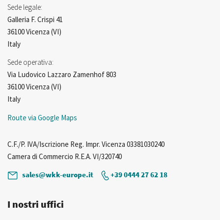
Sede legale:
Galleria F. Crispi 41
36100 Vicenza (VI)
Italy
Sede operativa:
Via Ludovico Lazzaro Zamenhof 803
36100 Vicenza (VI)
Italy
Route via Google Maps
C.F./P. IVA/Iscrizione Reg. Impr. Vicenza 03381030240
Camera di Commercio R.E.A. VI/320740
sales@wkk-europe.it
+39 0444 27 62 18
I nostri uffici