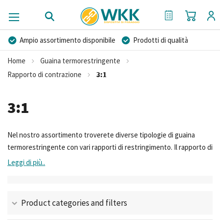
Carrello
Il mio preventi
Ampio assortimento disponibile
Prodotti di qualità
Prezzi competitivi
Consegna rapida
Home
Guaina termorestringente
Consulenza Personalizzata
Più di 40 anni di esperienza
Rapporto di contrazione
3:1
Possibilità di realizzare un marchio privato
3:1
Nel nostro assortimento troverete diverse tipologie di guaina
termorestringente con vari rapporti di restringimento. Il rapporto di
restringimento indica in quale misura la guaina termorestringente
Leggi di più..
si restringe in diametro quando viene riscaldata. Una determinata
tipologia di guaina termorestringente avrà sempre un rapporto di
restringimento stabile, indipendentemente dalla dimensione o dal
Product categories and filters
confezionamento. Qui potete scoprire tutte le nostre guaine