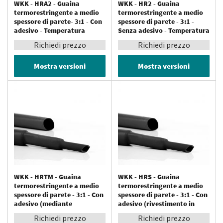
WKK - HRA2 - Guaina
WKK - HR2 - Guaina
termorestringente a medio
termorestringente a medio
spessore di parete- 3:1 - Con
spessore di parete - 3:1 -
adesivo - Temperatura
Senza adesivo - Temperatura
operativa fino a 110 °C
operativa fino a 110 °C
Richiedi prezzo
Richiedi prezzo
Mostra versioni
Mostra versioni
WKK - HRTM - Guaina
WKK - HRS - Guaina
termorestringente a medio
termorestringente a medio
spessore di parete - 3:1 - Con
spessore di parete - 3:1 - Con
adesivo (mediante
adesivo (rivestimento in
coestrusione) - Temperatura
mastice) - Temperatura
Richiedi prezzo
Richiedi prezzo
di servizio fino a 110 °C
operativa fino a 110 °C