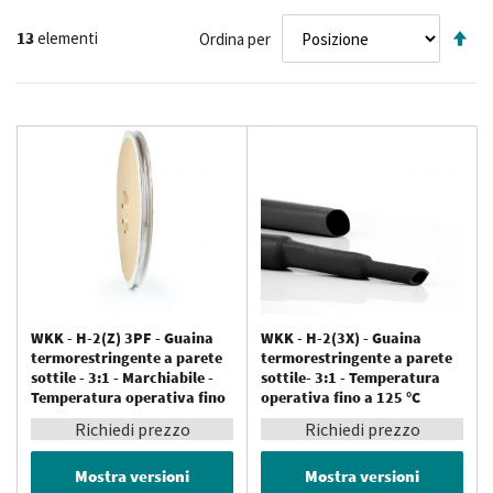
termorestringenti con un rapporto di restringimento di 3:1.
Im
13
elementi
Ordina per
la
di
de
WKK - H-2(Z) 3PF - Guaina
WKK - H-2(3X) - Guaina
termorestringente a parete
termorestringente a parete
sottile - 3:1 - Marchiabile -
sottile- 3:1 - Temperatura
Temperatura operativa fino
operativa fino a 125 °C
a 125 °C
Richiedi prezzo
Richiedi prezzo
Mostra versioni
Mostra versioni