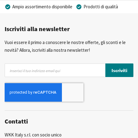
Ampio assortimento disponibile
Prodotti di qualità
Prezzi competitivi
Consegna rapida
Iscriviti alla newsletter
Consulenza Personalizzata
Più di 40 anni di esperienza
Possibilità di realizzare un marchio privato
Vuoi essere il primo a conoscere le nostre offerte, gli sconti e le
novità? Allora, iscriviti alla nostra newsletter!
Iscriviti
Iscriviti
alla
nostra
Newsletter:
Contatti
WKK Italy s.r.l. con socio unico