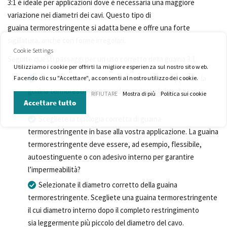
3:1 è ideale per applicazioni dove è necessaria una maggiore
variazione nei diametri dei cavi. Questo tipo di
guaina termorestringente si adatta bene e offre una forte
sigillatura, anche con forme irregolari.
Cookie Settings
Seguite questi passaggi per un uso corretto della guaina 3:1:
Utilizziamo i cookie per offrirti la migliore esperienza sul nostro sito web.
Misurate il diametro del cavo su cui volete applicare la
Facendo clic su "Accettare", acconsenti al nostro utilizzo dei cookie.
guaina termorestringente e determinate la lunghezza
RIFIUTARE
Mostra di più
Politica sui cookie
Accettare tutto
necessaria.
Scegliete la tipologia corretta di guaina
termorestringente in base alla vostra applicazione. La guaina
termorestringente deve essere, ad esempio, flessibile,
autoestinguente o con adesivo interno per garantire
l’impermeabilità?
Selezionate il diametro corretto della guaina
termorestringente. Scegliete una guaina termorestringente
il cui diametro interno dopo il completo restringimento
sia leggermente più piccolo del diametro del cavo.