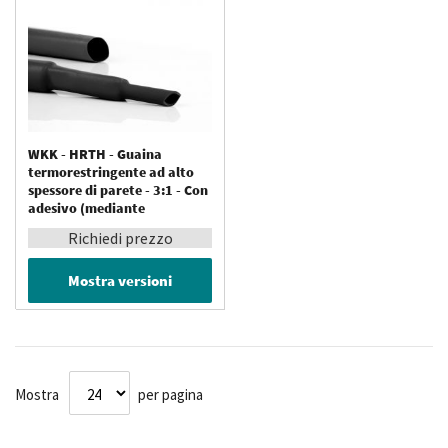
WKK - HRTH - Guaina
termorestringente ad alto
spessore di parete - 3:1 - Con
adesivo (mediante
coestrusione) - Temperatura
Richiedi prezzo
operativa fino a 110 °C
Mostra versioni
Mostra
per pagina