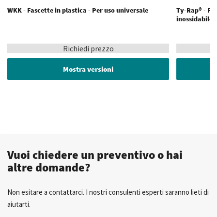
WKK - Fascette in plastica - Per uso universale
Ty-Rap® - Fas
inossidabile 
Richiedi prezzo
Mostra versioni
Vuoi chiedere un preventivo o hai
altre domande?
Non esitare a contattarci. I nostri consulenti esperti saranno lieti di
aiutarti.