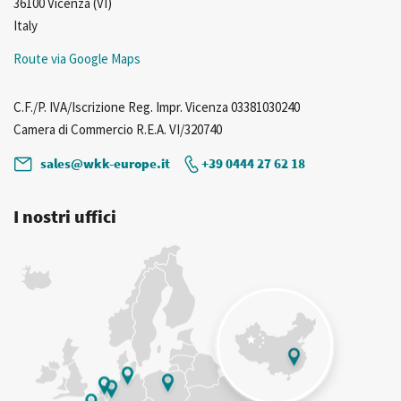
36100 Vicenza (VI)
Italy
Route via Google Maps
C.F./P. IVA/Iscrizione Reg. Impr. Vicenza 03381030240
Camera di Commercio R.E.A. VI/320740
sales@wkk-europe.it
+39 0444 27 62 18
I nostri uffici