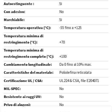
Si
No
Si
-55 fino a +125
+70
+100
Da 0 fino al 10% max.
Poliolefina reticolata
UL224 & CSA, file E204071
No
No
No