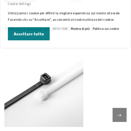
240199
Cookie Settings
Utilizziamo i cookie per offrirti la migliore esperienza sul nostro sito web.
Facendo clic su "Accettare", acconsenti al nostro utilizzo dei cookie.
Potresti anche essere interessato a
RIFIUTARE
Mostra di più
Politica sui cookie
Accettare tutto