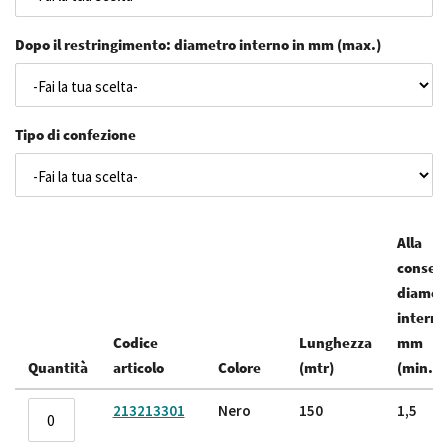
Dopo il restringimento: diametro interno in mm (max.)
Tipo di confezione
Alla
conseg
diamet
interno
Codice
Lunghezza
mm
Quantità
articolo
Colore
(mtr)
(min.)
Elementi
213213301
Nero
150
1,5
prodotti