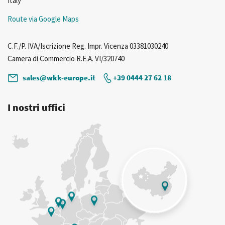
Italy
Route via Google Maps
C.F./P. IVA/Iscrizione Reg. Impr. Vicenza 03381030240
Camera di Commercio R.E.A. VI/320740
sales@wkk-europe.it
+39 0444 27 62 18
I nostri uffici