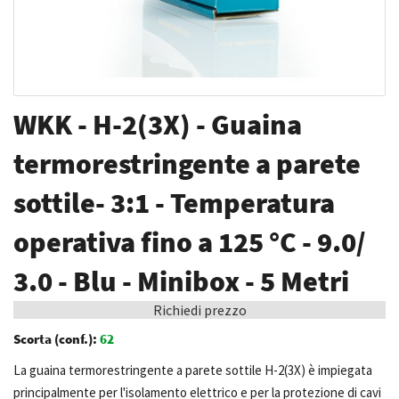
Vai
WKK - H-2(3X) - Guaina
all'inizio
della
termorestringente a parete
galleria
sottile- 3:1 - Temperatura
di
immagini
operativa fino a 125 °C - 9.0/
3.0 - Blu - Minibox - 5 Metri
Richiedi prezzo
Scorta (conf.):
62
La guaina termorestringente a parete sottile H-2(3X) è impiegata
principalmente per l'isolamento elettrico e per la protezione di cavi