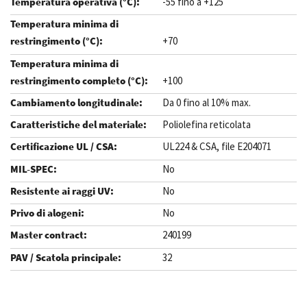
-55 fino a +125
+70
+100
Da 0 fino al 10% max.
Poliolefina reticolata
UL224 & CSA, file E204071
No
No
No
240199
32
.