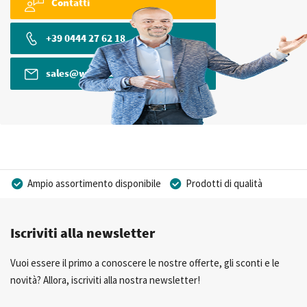
Contatti
+39 0444 27 62 18
sales@wkk-europe.it
Ampio assortimento disponibile
Prodotti di qualità
Prezzi competitivi
Consegna rapida
Iscriviti alla newsletter
Consulenza Personalizzata
Più di 40 anni di esperienza
Possibilità di realizzare un marchio privato
Vuoi essere il primo a conoscere le nostre offerte, gli sconti e le
novità? Allora, iscriviti alla nostra newsletter!