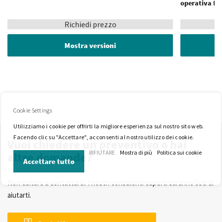
operativa fin
Richiedi prezzo
Mostra versioni
Cookie Settings
Utilizziamo i cookie per offrirti la migliore esperienza sul nostro sito web.
Facendo clic su "Accettare", acconsenti al nostro utilizzo dei cookie.
Vuoi chiedere un preventivo o hai
RIFIUTARE
Mostra di più
Politica sui cookie
altre domande?
Accettare tutto
Non esitare a contattarci. I nostri consulenti esperti saranno lieti di
aiutarti.