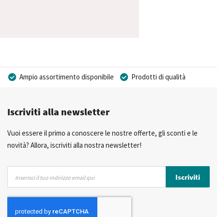
Ampio assortimento disponibile
Prodotti di qualità
Prezzi competitivi
Consegna rapida
Iscriviti alla newsletter
Consulenza Personalizzata
Più di 40 anni di esperienza
Possibilità di realizzare un marchio privato
Vuoi essere il primo a conoscere le nostre offerte, gli sconti e le
novità? Allora, iscriviti alla nostra newsletter!
Iscriviti
Iscriviti
alla
nostra
Newsletter: