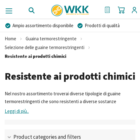
Carrello
Il mio preventi
Ampio assortimento disponibile
Prodotti di qualità
Prezzi competitivi
Consegna rapida
Home
Guaina termorestringente
Consulenza Personalizzata
Più di 40 anni di esperienza
Selezione delle guaine termorestringenti
Resistente ai prodotti chimici
Possibilità di realizzare un marchio privato
Resistente ai prodotti chimici
Nel nostro assortimento troverai diverse tipologie di guaine
termorestringenti che sono resistenti a diverse sostanze
chimiche.
Leggi di più..
Product categories and filters