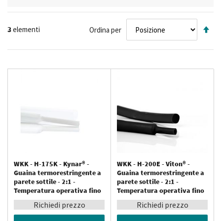
Im
3
elementi
Ordina per
la
di
de
WKK - H-175K - Kynar® -
WKK - H-200E - Viton® -
Guaina termorestringente a
Guaina termorestringente a
parete sottile - 2:1 -
parete sottile - 2:1 -
Temperatura operativa fino
Temperatura operativa fino
a 175 °C - Resistente ai
a 200 °C - Resistente ai
Richiedi prezzo
Richiedi prezzo
prodotti chimici
prodotti chimici