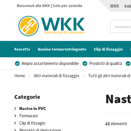
Benvenuti alla WKK | Solo per aziende
WKK
Ind
Contatti
Fascette
Guaina termorestringente
Clip di fissaggio
Ampio assortimento disponibile
Prodotti di qualità
Possibilità di realizzare un marchio privato
Home
Altri materiali di fissaggio
Tutti gli altri materiali d
Nast
Categorie
Nastro in PVC
Fermacavi
Clip di fissagio
21
elementi
Morsetti di derivazione