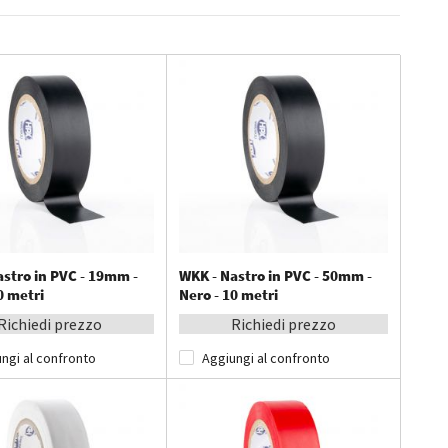
direzio
decres
astro in PVC - 19mm -
WKK - Nastro in PVC - 50mm -
0 metri
Nero - 10 metri
Richiedi prezzo
Richiedi prezzo
ngi al confronto
Aggiungi al confronto