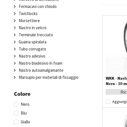
Fermacavi con chiodo
Twistlocks
Morsettiere
Nastro in velcro
Terminale trecciato
Guaina spiralata
Tubo corrugato
Nastro adesivo
Nastro biadesivo in foam
Nastro autoamalgamante
Marsupio per materiali di fissaggio
WKK - Nast
Nero - 10 m
Ric
Colore
Aggiungi
Nero
Blu
Giallo