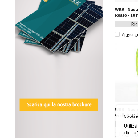
WKK - Nast
Rosso - 10 
Ric
Aggiungi
WKK - Nast
Giallo/Verd
Cookie
Ric
Utilizz
clic su
Aggiungi