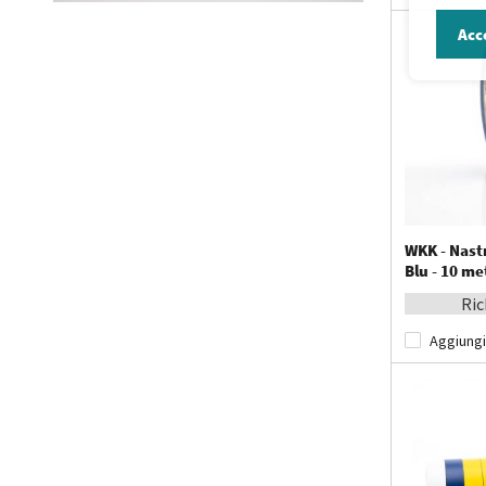
Acc
WKK - Nast
Blu - 10 me
Ric
Aggiungi