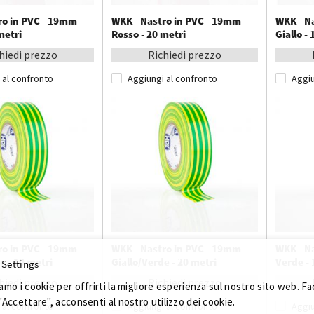
ro in PVC - 19mm -
WKK - Nastro in PVC - 19mm -
WKK - N
metri
Rosso - 20 metri
Giallo -
hiedi prezzo
Richiedi prezzo
 al confronto
Aggiungi al confronto
Aggiu
ro in PVC - 19mm -
WKK - Nastro in PVC - 19mm -
WKK - N
e - 10 metri
Giallo/Verde - 20 metri
Verde - 
 Settings
hiedi prezzo
Richiedi prezzo
iamo i cookie per offrirti la migliore esperienza sul nostro sito web. F
 "Accettare", acconsenti al nostro utilizzo dei cookie.
 al confronto
Aggiungi al confronto
Aggiu