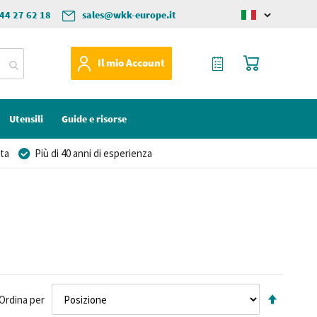
44 27 62 18
sales@wkk-europe.it
Change
language
Il mio preventivo
Carrello
Il mio Account
Utensili
Guide e risorse
ta
Più di 40 anni di esperienza
Impost
Ordina per
la