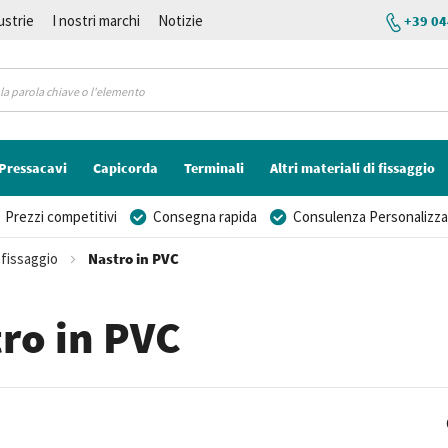
ustrie
I nostri marchi
Notizie
+39 04
Pressacavi
Capicorda
Terminali
Altri materiali di fissaggio
Prezzi competitivi
Consegna rapida
Consulenza Personalizza
i fissaggio
Nastro in PVC
ro in PVC