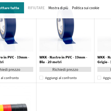
ettare tutto
RIFIUTARE
Mostra di più
Politica sui cookie
ro in PVC - 19mm -
WKK - Nastro in PVC - 19mm -
WKK - N
tri
Blu - 20 metri
Grigio -
hiedi prezzo
Richiedi prezzo
 al confronto
Aggiungi al confronto
Aggiu