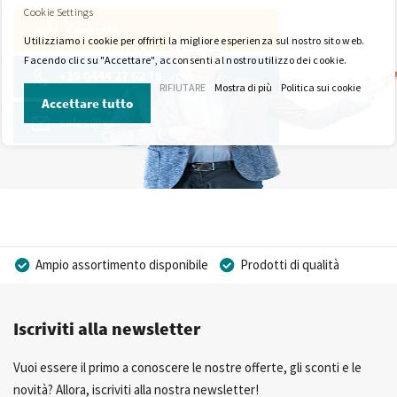
Cookie Settings
Contatti
Utilizziamo i cookie per offrirti la migliore esperienza sul nostro sito web.
Facendo clic su "Accettare", acconsenti al nostro utilizzo dei cookie.
+39 0444 27 62 18
RIFIUTARE
Mostra di più
Politica sui cookie
Accettare tutto
sales@wkk-europe.it
Ampio assortimento disponibile
Prodotti di qualità
Prezzi competitivi
Consegna rapida
Iscriviti alla newsletter
Consulenza Personalizzata
Più di 40 anni di esperienza
Possibilità di realizzare un marchio privato
Vuoi essere il primo a conoscere le nostre offerte, gli sconti e le
novità? Allora, iscriviti alla nostra newsletter!