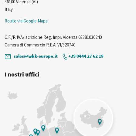
36100 Vicenza (VI)
Italy
Route via Google Maps
C.F./P. IVA/Iscrizione Reg. Impr. Vicenza 03381030240
Camera di Commercio R.E.A. VI/320740
sales@wkk-europe.it
+39 0444 27 62 18
I nostri uffici