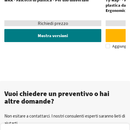
WKK - Fascette in plastica - Per uso universale
Ty-Rap® - Pin
plastica da 4
Ergonomich
Richiedi prezzo
Mostra versioni
Aggiungi 
Vuoi chiedere un preventivo o hai
altre domande?
Non esitare a contattarci. I nostri consulenti esperti saranno lieti di
aiutarti.