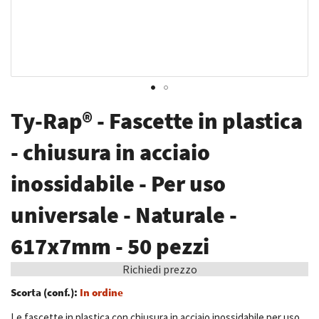
Vai
Ty-Rap® - Fascette in plastica
all'inizio
della
- chiusura in acciaio
galleria
inossidabile - Per uso
di
immagini
universale - Naturale -
617x7mm - 50 pezzi
Richiedi prezzo
Scorta (conf.):
In ordine
Le fascette in plastica con chiusura in acciaio inossidabile per uso