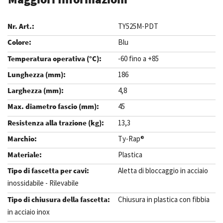
TY525M-PDT
Blu
-60 fino a +85
186
4,8
45
13,3
Ty-Rap®
Plastica
Aletta di bloccaggio in acciaio
inossidabile - Rilevabile
Chiusura in plastica con fibbia
in acciaio inox