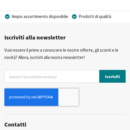
Ampio assortimento disponibile
Prodotti di qualità
Prezzi competitivi
Consegna rapida
Iscriviti alla newsletter
Consulenza Personalizzata
Più di 40 anni di esperienza
Possibilità di realizzare un marchio privato
Vuoi essere il primo a conoscere le nostre offerte, gli sconti e le
novità? Allora, iscriviti alla nostra newsletter!
Iscriviti
Iscriviti
alla
nostra
Newsletter:
Contatti