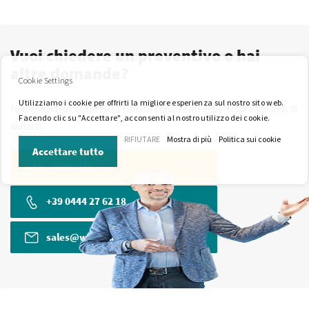
Vuoi chiedere un preventivo o hai
altre domande?
Cookie Settings
Utilizziamo i cookie per offrirti la migliore esperienza sul nostro sito web.
Non esitare a contattarci. I nostri consulenti esperti saranno lieti di
Facendo clic su "Accettare", acconsenti al nostro utilizzo dei cookie.
aiutarti.
RIFIUTARE
Mostra di più
Politica sui cookie
Accettare tutto
Contatti
+39 0444 27 62 18
sales@wkk-europe.it