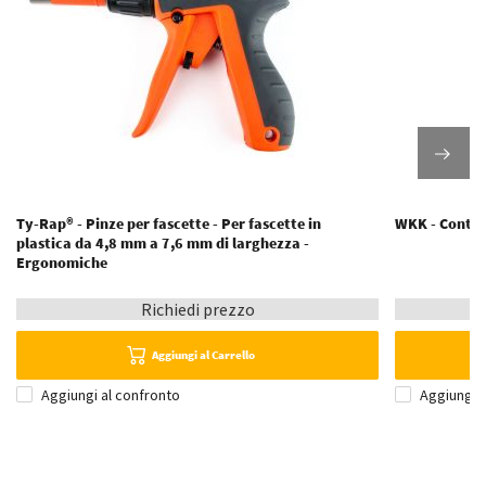
Ty-Rap® - Pinze per fascette - Per fascette in
WKK - Conten
plastica da 4,8 mm a 7,6 mm di larghezza -
Ergonomiche
Richiedi prezzo
Aggiungi al Carrello
Aggiungi al confronto
Aggiungi 