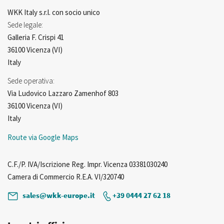
WKK Italy s.r.l. con socio unico
Sede legale:
Galleria F. Crispi 41
36100 Vicenza (VI)
Italy
Sede operativa:
Via Ludovico Lazzaro Zamenhof 803
36100 Vicenza (VI)
Italy
Route via Google Maps
C.F./P. IVA/Iscrizione Reg. Impr. Vicenza 03381030240
Camera di Commercio R.E.A. VI/320740
sales@wkk-europe.it
+39 0444 27 62 18