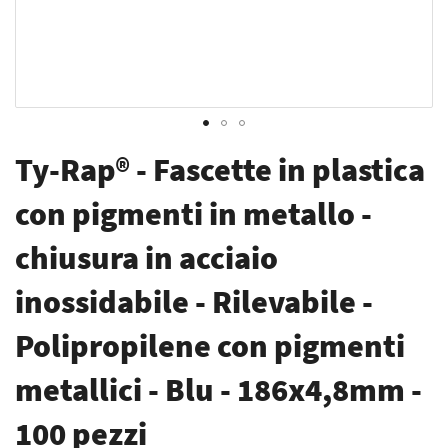
Vai
Ty-Rap® - Fascette in plastica
all'inizio
della
con pigmenti in metallo -
galleria
chiusura in acciaio
di
immagini
inossidabile - Rilevabile -
Polipropilene con pigmenti
metallici - Blu - 186x4,8mm -
100 pezzi