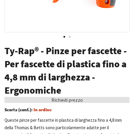
Vai
Ty-Rap® - Pinze per fascette -
all'inizio
della
Per fascette di plastica fino a
galleria
4,8 mm di larghezza -
di
immagini
Ergonomiche
Richiedi prezzo
Scorta (conf.):
In ordine
Queste pinze per fascette in plastica di larghezza fino a 4,8 mm
della Thomas & Betts sono particolarmente adatte per il