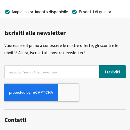
Ampio assortimento disponibile
Prodotti di qualità
Prezzi competitivi
Consegna rapida
Iscriviti alla newsletter
Consulenza Personalizzata
Più di 40 anni di esperienza
Possibilità di realizzare un marchio privato
Vuoi essere il primo a conoscere le nostre offerte, gli sconti e le
novità? Allora, iscriviti alla nostra newsletter!
Iscriviti
Iscriviti
alla
nostra
Newsletter:
Contatti