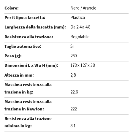
Nero / Arancio
Plastica
Da 2.4 a 4.8
Regolabile
Si
260
178 x 127 x 38
2,8
22,6
222
8,1