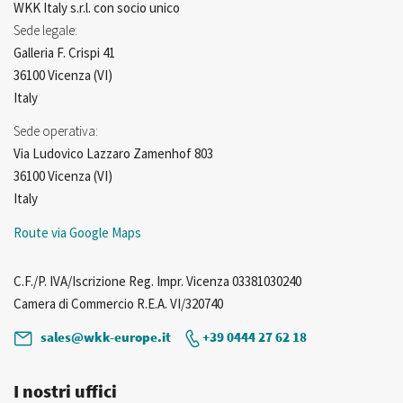
WKK Italy s.r.l. con socio unico
Sede legale:
Galleria F. Crispi 41
36100 Vicenza (VI)
Italy
Sede operativa:
Via Ludovico Lazzaro Zamenhof 803
36100 Vicenza (VI)
Italy
Route via Google Maps
C.F./P. IVA/Iscrizione Reg. Impr. Vicenza 03381030240
Camera di Commercio R.E.A. VI/320740
sales@wkk-europe.it
+39 0444 27 62 18
I nostri uffici