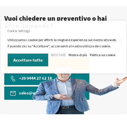
Vuoi chiedere un preventivo o hai
altre domande?
Cookie Settings
Non esitare a contattarci. I nostri consulenti esperti saranno lieti di
Utilizziamo i cookie per offrirti la migliore esperienza sul nostro sito web.
Facendo clic su "Accettare", acconsenti al nostro utilizzo dei cookie.
aiutarti.
RIFIUTARE
Mostra di più
Politica sui cookie
Accettare tutto
Contatti
+39 0444 27 62 18
sales@wkk-europe.it