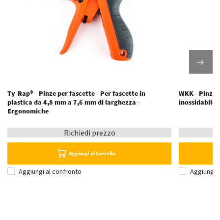
Ty-Rap® - Pinze per fascette - Per fascette in
WKK - Pinze p
plastica da 4,8 mm a 7,6 mm di larghezza -
inossidabile 
Ergonomiche
Richiedi prezzo
Aggiungi al Carrello
Aggiungi al confronto
Aggiungi 