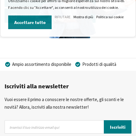
Utilizziamo i cookie per offrirti la migliore esperienza sul nostro sito web.
Facendo clic su "Accettare", acconsenti al nostro utilizzo dei cookie.
sales@wkk-europe.it
RIFIUTARE
Mostra di più
Politica sui cookie
Accettare tutto
Ampio assortimento disponibile
Prodotti di qualità
Prezzi competitivi
Consegna rapida
Iscriviti alla newsletter
Consulenza Personalizzata
Più di 40 anni di esperienza
Possibilità di realizzare un marchio privato
Vuoi essere il primo a conoscere le nostre offerte, gli sconti e le
novità? Allora, iscriviti alla nostra newsletter!
Iscriviti
Iscriviti
alla