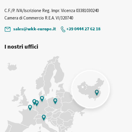
C.F./P. IVA/Iscrizione Reg. Impr. Vicenza 03381030240
Camera di Commercio R.E.A. VI/320740
sales@wkk-europe.it
+39 0444 27 62 18
I nostri uffici