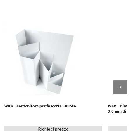
WKK - Contenitore per fascette - Vuoto
WKK - Pinze 
9,0 mm di l
Richiedi prezzo