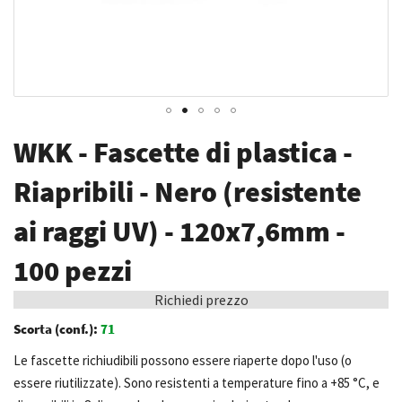
Vai
WKK - Fascette di plastica -
all'inizio
della
Riapribili - Nero (resistente
galleria
ai raggi UV) - 120x7,6mm -
di
immagini
100 pezzi
Richiedi prezzo
Scorta (conf.):
71
Le fascette richiudibili possono essere riaperte dopo l'uso (o
essere riutilizzate). Sono resistenti a temperature fino a +85 °C, e