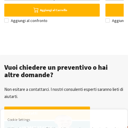
Aggiungi al Carrello
Aggiungi al confronto
Aggiungi 
Vuoi chiedere un preventivo o hai
altre domande?
Non esitare a contattarci. I nostri consulenti esperti saranno lieti di
aiutarti.
Contatti
Cookie Settings
+39 0444 27 62 18