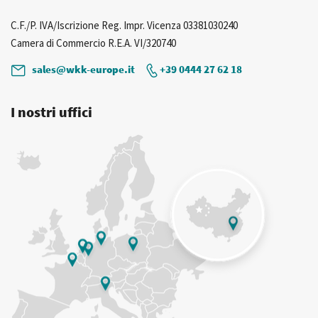
C.F./P. IVA/Iscrizione Reg. Impr. Vicenza 03381030240
Camera di Commercio R.E.A. VI/320740
sales@wkk-europe.it
+39 0444 27 62 18
I nostri uffici