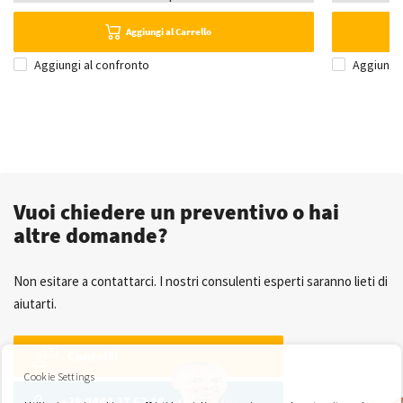
Aggiungi al Carrello
Aggiungi al confronto
Aggiungi 
Vuoi chiedere un preventivo o hai
altre domande?
Non esitare a contattarci. I nostri consulenti esperti saranno lieti di
aiutarti.
Contatti
Cookie Settings
+39 0444 27 62 18