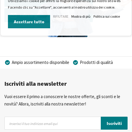
Utilizziamo i cookie per offrirti la migliore esperienza sul nostro sito web.
Facendo clic su "Accettare", acconsenti al nostro utilizzo dei cookie.
sales@wkk-europe.it
RIFIUTARE
Mostra di più
Politica sui cookie
Accettare tutto
Ampio assortimento disponibile
Prodotti di qualità
Prezzi competitivi
Consegna rapida
Iscriviti alla newsletter
Consulenza Personalizzata
Più di 40 anni di esperienza
Possibilità di realizzare un marchio privato
Vuoi essere il primo a conoscere le nostre offerte, gli sconti e le
novità? Allora, iscriviti alla nostra newsletter!
Iscriviti
Iscriviti
alla