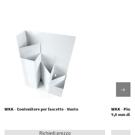
WKK - Contenitore per fascette - Vuoto
WKK - Pinze 
9,0 mm di l
Richiedi prezzo