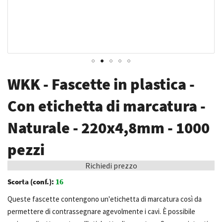
Vai
WKK - Fascette in plastica -
all'inizio
della
Con etichetta di marcatura -
galleria
Naturale - 220x4,8mm - 1000
di
immagini
pezzi
Richiedi prezzo
Scorta (conf.):
16
Queste fascette contengono un'etichetta di marcatura così da
permettere di contrassegnare agevolmente i cavi. È possibile