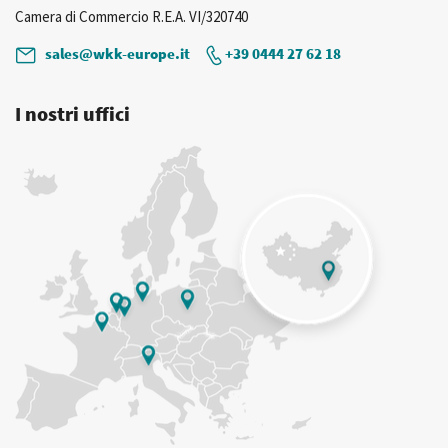
Camera di Commercio R.E.A. VI/320740
sales@wkk-europe.it
+39 0444 27 62 18
I nostri uffici