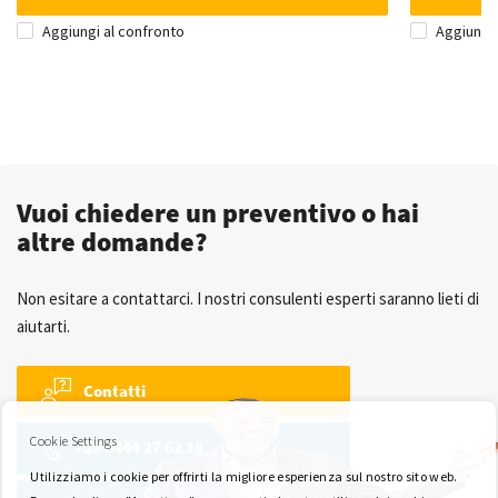
Aggiungi al confronto
Aggiungi 
Vuoi chiedere un preventivo o hai
altre domande?
Non esitare a contattarci. I nostri consulenti esperti saranno lieti di
aiutarti.
Contatti
Cookie Settings
+39 0444 27 62 18
Utilizziamo i cookie per offrirti la migliore esperienza sul nostro sito web.