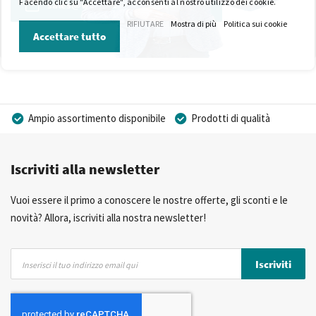
Facendo clic su "Accettare", acconsenti al nostro utilizzo dei cookie.
sales@wkk-europe.it
RIFIUTARE
Mostra di più
Politica sui cookie
Accettare tutto
Ampio assortimento disponibile
Prodotti di qualità
Prezzi competitivi
Consegna rapida
Iscriviti alla newsletter
Consulenza Personalizzata
Più di 40 anni di esperienza
Possibilità di realizzare un marchio privato
Vuoi essere il primo a conoscere le nostre offerte, gli sconti e le
novità? Allora, iscriviti alla nostra newsletter!
Iscriviti
Iscriviti
alla
nostra
Newsletter: