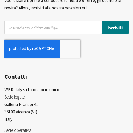
Vuoi essere il primo a conoscere le nostre offerte, gli sconti e le
novità? Allora, iscriviti alla nostra newsletter!
Iscriviti
Iscriviti
alla
nostra
Newsletter:
Contatti
WKK Italy s.r.l. con socio unico
Sede legale:
Galleria F. Crispi 41
36100 Vicenza (VI)
Italy
Sede operativa: