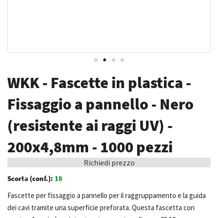
Vai
WKK - Fascette in plastica -
all'inizio
della
Fissaggio a pannello - Nero
galleria
(resistente ai raggi UV) -
di
immagini
200x4,8mm - 1000 pezzi
Richiedi prezzo
Scorta (conf.):
18
Fascette per fissaggio a pannello per il raggruppamento e la guida
dei cavi tramite una superficie preforata. Questa fascetta con