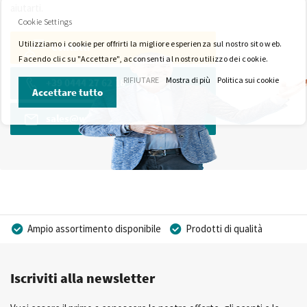
aiutarti.
Cookie Settings
Utilizziamo i cookie per offrirti la migliore esperienza sul nostro sito web.
Contatti
Facendo clic su "Accettare", acconsenti al nostro utilizzo dei cookie.
RIFIUTARE
Mostra di più
Politica sui cookie
+39 0444 27 62 18
Accettare tutto
sales@wkk-europe.it
Ampio assortimento disponibile
Prodotti di qualità
Prezzi competitivi
Consegna rapida
Iscriviti alla newsletter
Consulenza Personalizzata
Più di 40 anni di esperienza
Possibilità di realizzare un marchio privato