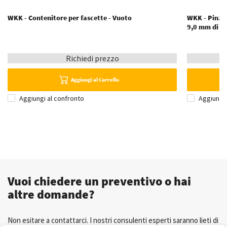
WKK - Contenitore per fascette - Vuoto
WKK - Pinze 
9,0 mm di l
Richiedi prezzo
Aggiungi al Carrello
Aggiungi al confronto
Aggiungi 
Vuoi chiedere un preventivo o hai
altre domande?
Non esitare a contattarci. I nostri consulenti esperti saranno lieti di