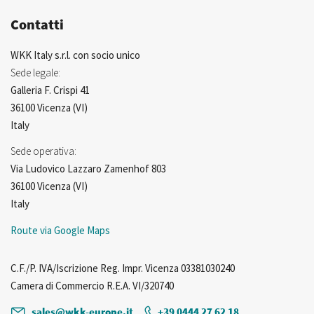
Contatti
WKK Italy s.r.l. con socio unico
Sede legale:
Galleria F. Crispi 41
36100 Vicenza (VI)
Italy
Sede operativa:
Via Ludovico Lazzaro Zamenhof 803
36100 Vicenza (VI)
Italy
Route via Google Maps
C.F./P. IVA/Iscrizione Reg. Impr. Vicenza 03381030240
Camera di Commercio R.E.A. VI/320740
sales@wkk-europe.it
+39 0444 27 62 18