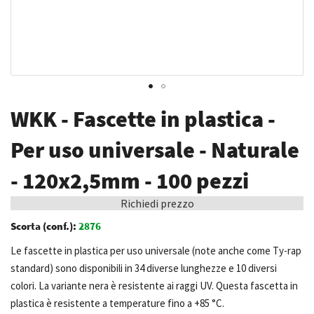
Vai
WKK - Fascette in plastica -
all'inizio
della
Per uso universale - Naturale
galleria
- 120x2,5mm - 100 pezzi
di
immagini
Richiedi prezzo
Scorta (conf.):
2876
Le fascette in plastica per uso universale (note anche come Ty-rap
standard) sono disponibili in 34 diverse lunghezze e 10 diversi
colori. La variante nera è resistente ai raggi UV. Questa fascetta in
plastica è resistente a temperature fino a +85 °C.