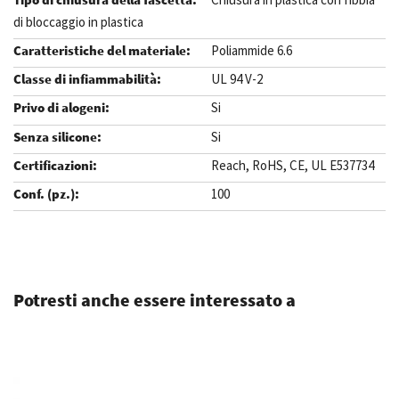
di bloccaggio in plastica
Poliammide 6.6
UL 94 V-2
Si
Si
Reach, RoHS, CE, UL E537734
100
.
Potresti anche essere interessato a