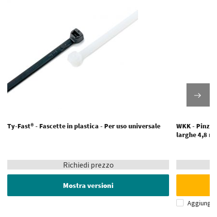
Ty-Fast® - Fascette in plastica - Per uso universale
WKK - Pinze p
larghe 4,8 
Richiedi prezzo
Mostra versioni
Aggiungi 