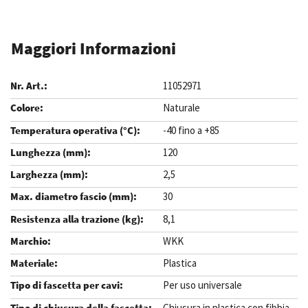
Maggiori Informazioni
11052971
Naturale
-40 fino a +85
120
2,5
30
8,1
WKK
Plastica
Per uso universale
Chiusura in plastica con fibbia