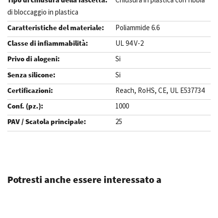
di bloccaggio in plastica
Poliammide 6.6
UL 94 V-2
Si
Si
Reach, RoHS, CE, UL E537734
1000
25
.
Potresti anche essere interessato a