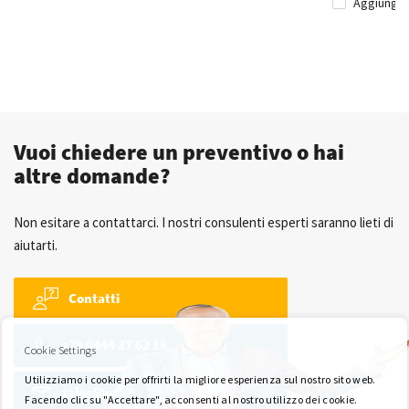
Aggiungi 
Vuoi chiedere un preventivo o hai
altre domande?
Non esitare a contattarci. I nostri consulenti esperti saranno lieti di
aiutarti.
Contatti
+39 0444 27 62 18
Cookie Settings
Utilizziamo i cookie per offrirti la migliore esperienza sul nostro sito web.
sales@wkk-europe.it
Facendo clic su "Accettare", acconsenti al nostro utilizzo dei cookie.