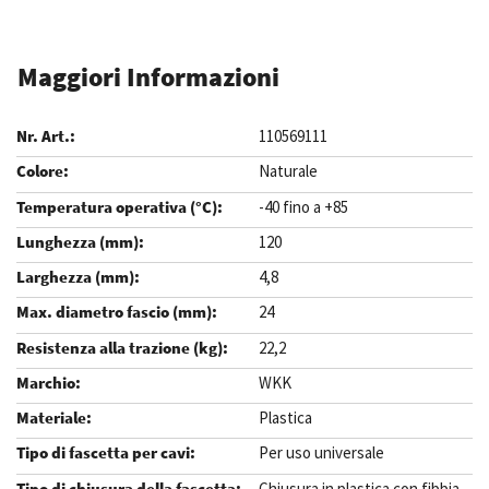
Maggiori Informazioni
110569111
Naturale
-40 fino a +85
120
4,8
24
22,2
WKK
Plastica
Per uso universale
Chiusura in plastica con fibbia