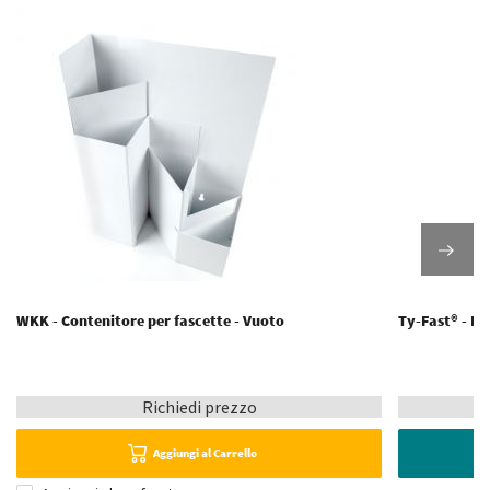
WKK - Contenitore per fascette - Vuoto
Ty-Fast® - Fa
Richiedi prezzo
Aggiungi al Carrello