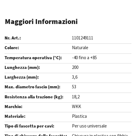
Maggiori Informazioni
1101249111
Naturale
-40 fino a +85
200
3,6
53
18,2
WKK
Plastica
Per uso universale
Chiusura in plastica con fibbia