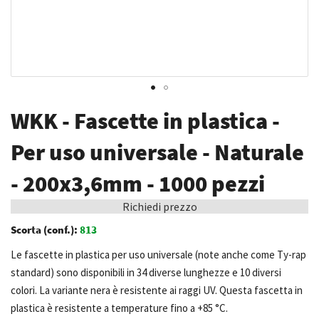
Vai
WKK - Fascette in plastica -
all'inizio
della
Per uso universale - Naturale
galleria
- 200x3,6mm - 1000 pezzi
di
immagini
Richiedi prezzo
Scorta (conf.):
813
Le fascette in plastica per uso universale (note anche come Ty-rap
standard) sono disponibili in 34 diverse lunghezze e 10 diversi
colori. La variante nera è resistente ai raggi UV. Questa fascetta in
plastica è resistente a temperature fino a +85 °C.