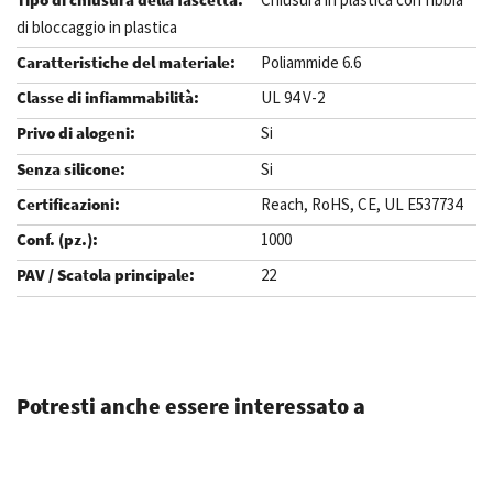
di bloccaggio in plastica
Poliammide 6.6
UL 94 V-2
Si
Si
Reach, RoHS, CE, UL E537734
1000
22
.
Potresti anche essere interessato a