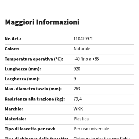
Maggiori Informazioni
110419971
Naturale
-40 fino a +85
920
9
263
79,4
WKK
Plastica
Per uso universale
Chiusura in plastica con fibbia