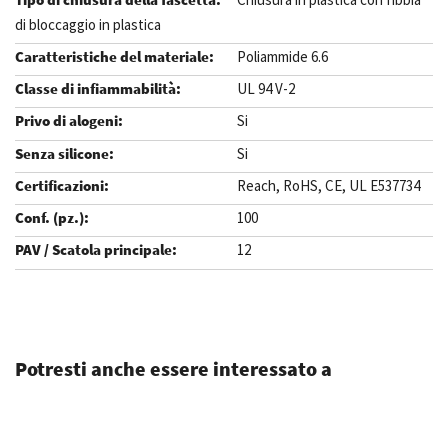
di bloccaggio in plastica
Poliammide 6.6
UL 94 V-2
Si
Si
Reach, RoHS, CE, UL E537734
100
12
.
Potresti anche essere interessato a