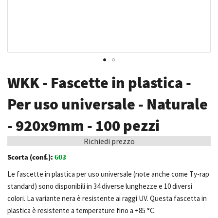
Vai
WKK - Fascette in plastica -
all'inizio
della
Per uso universale - Naturale
galleria
- 920x9mm - 100 pezzi
di
immagini
Richiedi prezzo
Scorta (conf.):
603
Le fascette in plastica per uso universale (note anche come Ty-rap
standard) sono disponibili in 34 diverse lunghezze e 10 diversi
colori. La variante nera è resistente ai raggi UV. Questa fascetta in
plastica è resistente a temperature fino a +85 °C.