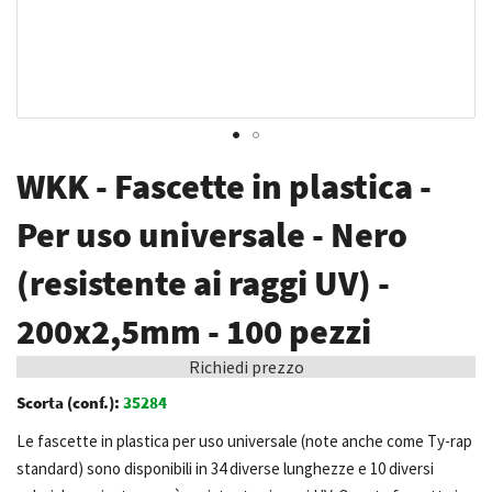
Vai
WKK - Fascette in plastica -
all'inizio
della
Per uso universale - Nero
galleria
(resistente ai raggi UV) -
di
immagini
200x2,5mm - 100 pezzi
Richiedi prezzo
Scorta (conf.):
35284
Le fascette in plastica per uso universale (note anche come Ty-rap
standard) sono disponibili in 34 diverse lunghezze e 10 diversi