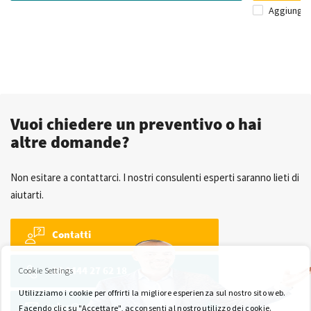
Aggiungi 
Vuoi chiedere un preventivo o hai
altre domande?
Non esitare a contattarci. I nostri consulenti esperti saranno lieti di
aiutarti.
Contatti
+39 0444 27 62 18
Cookie Settings
Utilizziamo i cookie per offrirti la migliore esperienza sul nostro sito web.
sales@wkk-europe.it
Facendo clic su "Accettare", acconsenti al nostro utilizzo dei cookie.