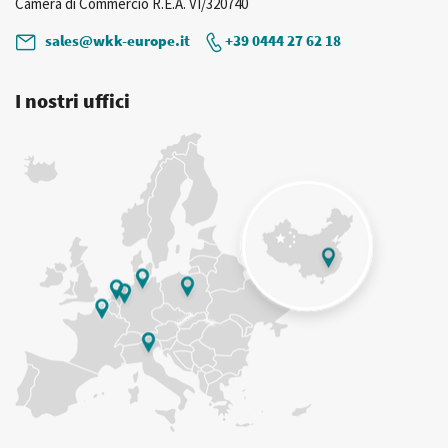
Camera di Commercio R.E.A. VI/320740
sales@wkk-europe.it
+39 0444 27 62 18
I nostri uffici