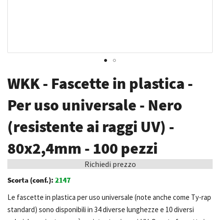
Vai
WKK - Fascette in plastica -
all'inizio
della
Per uso universale - Nero
galleria
(resistente ai raggi UV) -
di
immagini
80x2,4mm - 100 pezzi
Richiedi prezzo
Scorta (conf.):
2147
Le fascette in plastica per uso universale (note anche come Ty-rap
standard) sono disponibili in 34 diverse lunghezze e 10 diversi