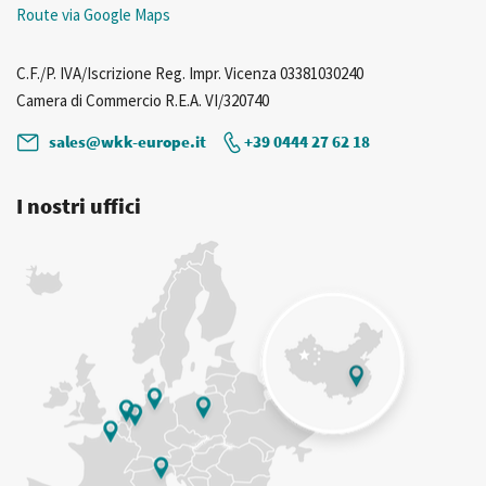
Route via Google Maps
C.F./P. IVA/Iscrizione Reg. Impr. Vicenza 03381030240
Camera di Commercio R.E.A. VI/320740
sales@wkk-europe.it
+39 0444 27 62 18
I nostri uffici