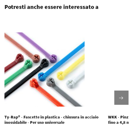
Potresti anche essere interessato a
Ty-Rap® - Fascette in plastica - chiusura in acciaio
WKK - Pinze p
inossidabile - Per uso universale
fino a 4,8 m