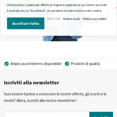
Utilizziamo i cookie per offrirti la migliore esperienza sul nostro sito web.
+39 0444 27 62 18
Facendo clic su "Accettare", acconsenti al nostro utilizzo dei cookie.
RIFIUTARE
Mostra di più
Politica sui cookie
sales@wkk-europe.it
Accettare tutto
Ampio assortimento disponibile
Prodotti di qualità
Prezzi competitivi
Consegna rapida
Iscriviti alla newsletter
Consulenza Personalizzata
Più di 40 anni di esperienza
Possibilità di realizzare un marchio privato
Vuoi essere il primo a conoscere le nostre offerte, gli sconti e le
novità? Allora, iscriviti alla nostra newsletter!
Iscriviti