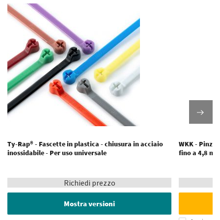
Ty-Rap® - Fascette in plastica - chiusura in acciaio
WKK - Pinze p
inossidabile - Per uso universale
fino a 4,8 m
Richiedi prezzo
Mostra versioni