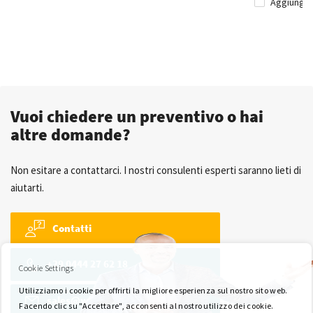
Aggiungi 
Vuoi chiedere un preventivo o hai
altre domande?
Non esitare a contattarci. I nostri consulenti esperti saranno lieti di
aiutarti.
Contatti
+39 0444 27 62 18
Cookie Settings
Utilizziamo i cookie per offrirti la migliore esperienza sul nostro sito web.
sales@wkk-europe.it
Facendo clic su "Accettare", acconsenti al nostro utilizzo dei cookie.