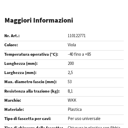
Maggiori Informazioni
110122771
Viola
-40 fino a +85
200
2,5
53
8,1
WKK
Plastica
Per uso universale
Chiusura in plastica con fibbia