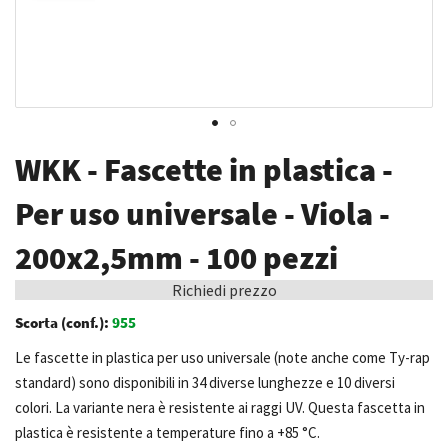
Vai
WKK - Fascette in plastica -
all'inizio
della
Per uso universale - Viola -
galleria
200x2,5mm - 100 pezzi
di
immagini
Richiedi prezzo
Scorta (conf.):
955
Le fascette in plastica per uso universale (note anche come Ty-rap
standard) sono disponibili in 34 diverse lunghezze e 10 diversi
colori. La variante nera è resistente ai raggi UV. Questa fascetta in
plastica è resistente a temperature fino a +85 °C.