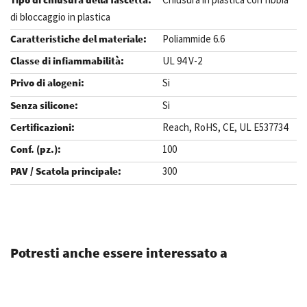
di bloccaggio in plastica
Poliammide 6.6
UL 94 V-2
Si
Si
Reach, RoHS, CE, UL E537734
100
300
.
Potresti anche essere interessato a