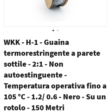
Vai
WKK - H-1 - Guaina
all'inizio
della
termorestringente a parete
galleria
sottile - 2:1 - Non
di
immagini
autoestinguente -
Temperatura operativa fino a
105 °C - 1.2/ 0.6 - Nero - Su un
rotolo - 150 Metri