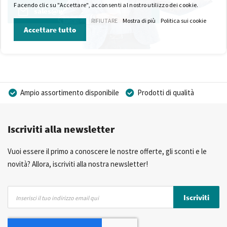
Facendo clic su "Accettare", acconsenti al nostro utilizzo dei cookie.
sales@wkk-europe.it
RIFIUTARE
Mostra di più
Politica sui cookie
Accettare tutto
Ampio assortimento disponibile
Prodotti di qualità
Prezzi competitivi
Consegna rapida
Iscriviti alla newsletter
Consulenza Personalizzata
Più di 40 anni di esperienza
Possibilità di realizzare un marchio privato
Vuoi essere il primo a conoscere le nostre offerte, gli sconti e le
novità? Allora, iscriviti alla nostra newsletter!
Iscriviti
Iscriviti
alla
nostra