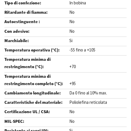
In bobina
No
No
No
Si
-55 fino a +105
+70
+95
Da 0 fino al 10% max.
Poliolefina reticolata
No
No
Si