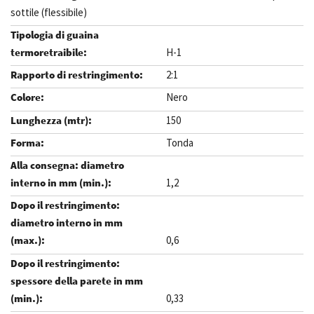
sottile (flessibile)
H-1
2:1
Nero
150
Tonda
1,2
0,6
0,33