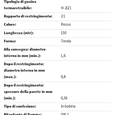
H-2(Z)
2:1
Rosso
150
Tonda
1,6
0,8
0,36
In bobina
VW-1