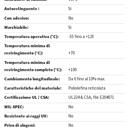
Si
No
Si
-55 fino a +125
+70
+100
Da 0 fino al 10% max.
Poliolefina reticolata
UL224 & CSA, file E204071
No
No
No