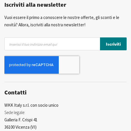
Iscriviti alla newsletter
Consulenza Personalizzata
Più di 40 anni di esperienza
Possibilità di realizzare un marchio privato
Vuoi essere il primo a conoscere le nostre offerte, gli sconti e le
novità? Allora, iscriviti alla nostra newsletter!
Iscriviti
Iscriviti
alla
nostra
Newsletter:
Contatti
WKK Italy s.r.l. con socio unico
Sede legale:
Galleria F. Crispi 41
36100 Vicenza (VI)