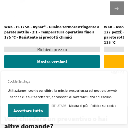
WKK - H-175K - Kynar® - Guaina termorestringente a
WKK - Assort
parete sottile - 2:1 - Temperatura operativa fino a
127 pezzi) - 
175 °C - Resistente ai prodotti chimici
parete sottil
125 °C
Richiedi prezzo
Mostra versioni
Aggiungi 
Cookie Settings
Utilizziamo i cookie per offrirti la migliore esperienza sul nostro sito web.
Facendo clic su "Accettare", acconsenti al nostro utilizzo dei cookie.
RIFIUTARE
Mostra di più
Politica sui cookie
Accettare tutto
Vuoi chiedere un preventivo o hai
altre domande?