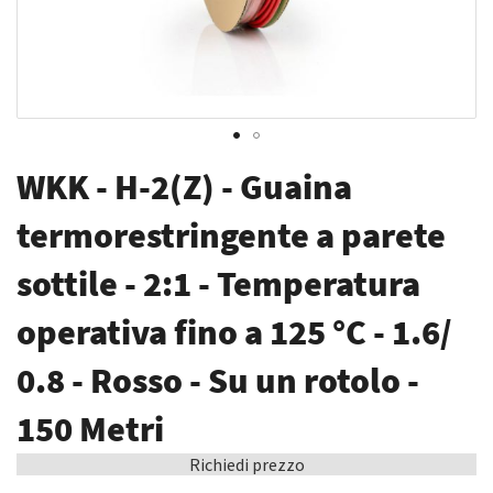
Vai
WKK - H-2(Z) - Guaina
all'inizio
della
termorestringente a parete
galleria
sottile - 2:1 - Temperatura
di
immagini
operativa fino a 125 °C - 1.6/
0.8 - Rosso - Su un rotolo -
150 Metri
Richiedi prezzo