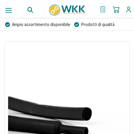
Carrello
Il mio preventi
Ampio assortimento disponibile
Prodotti di qualità
Prezzi competitivi
Consegna rapida
Vai
Consulenza Personalizzata
Più di 40 anni di esperienza
alla
Possibilità di realizzare un marchio privato
fine
della
galleria
di
immagini