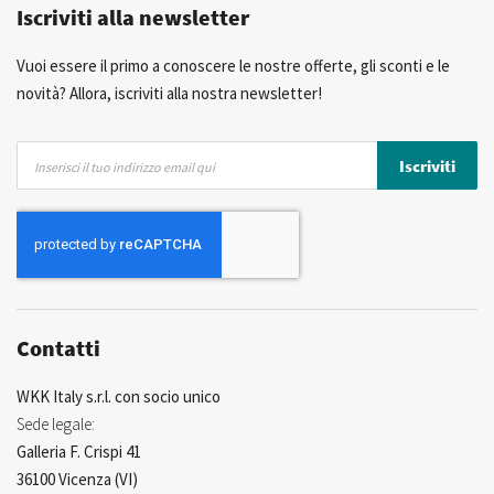
Iscriviti alla newsletter
Consulenza Personalizzata
Più di 40 anni di esperienza
Possibilità di realizzare un marchio privato
Vuoi essere il primo a conoscere le nostre offerte, gli sconti e le
novità? Allora, iscriviti alla nostra newsletter!
Iscriviti
Iscriviti
alla
nostra
Newsletter:
Contatti
WKK Italy s.r.l. con socio unico
Sede legale:
Galleria F. Crispi 41
36100 Vicenza (VI)