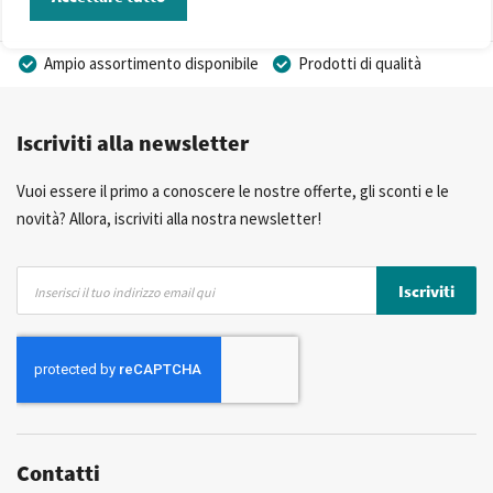
Ampio assortimento disponibile
Prodotti di qualità
Prezzi competitivi
Consegna rapida
Iscriviti alla newsletter
Consulenza Personalizzata
Più di 40 anni di esperienza
Possibilità di realizzare un marchio privato
Vuoi essere il primo a conoscere le nostre offerte, gli sconti e le
novità? Allora, iscriviti alla nostra newsletter!
Iscriviti
Iscriviti
alla
nostra
Newsletter:
Contatti