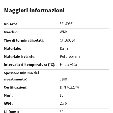
Maggiori Informazioni
53149661
WKK
Ct 160014
Rame
Polipropilene
Fino a +105
3 µm
DIN 46228/4
16
2 x 6
30