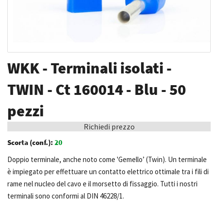
Vai
WKK - Terminali isolati -
all'inizio
della
TWIN - Ct 160014 - Blu - 50
galleria
pezzi
di
immagini
Richiedi prezzo
Scorta (conf.):
20
Doppio terminale, anche noto come 'Gemello’ (Twin). Un terminale
è impiegato per effettuare un contatto elettrico ottimale tra i fili di
rame nel nucleo del cavo e il morsetto di fissaggio. Tutti i nostri
terminali sono conformi al DIN 46228/1.