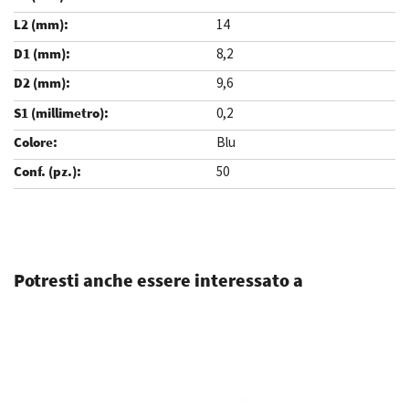
14
8,2
9,6
0,2
Blu
50
.
Potresti anche essere interessato a