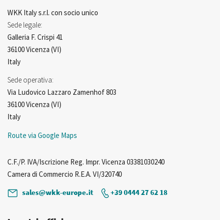
WKK Italy s.r.l. con socio unico
Sede legale:
Galleria F. Crispi 41
36100 Vicenza (VI)
Italy
Sede operativa:
Via Ludovico Lazzaro Zamenhof 803
36100 Vicenza (VI)
Italy
Route via Google Maps
C.F./P. IVA/Iscrizione Reg. Impr. Vicenza 03381030240
Camera di Commercio R.E.A. VI/320740
sales@wkk-europe.it
+39 0444 27 62 18