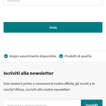
Invia
Ampio assortimento disponibile
Prodotti di qualità
Prezzi competitivi
Consegna rapida
Iscriviti alla newsletter
Consulenza Personalizzata
Più di 40 anni di esperienza
Possibilità di realizzare un marchio privato
Vuoi essere il primo a conoscere le nostre offerte, gli sconti e le
novità? Allora, iscriviti alla nostra newsletter!
Iscriviti
Iscriviti