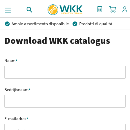
Carrello
Il mio preventi
Ampio assortimento disponibile
Prodotti di qualità
Prezzi competitivi
Consegna rapida
Download WKK catalogus
Consulenza Personalizzata
Più di 40 anni di esperienza
Possibilità di realizzare un marchio privato
Naam
Bedrijfsnaam
E-mailadres