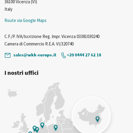
36100 Vicenza (VI)
Italy
Route via Google Maps
C.F./P. IVA/Iscrizione Reg. Impr. Vicenza 03381030240
Camera di Commercio R.E.A. VI/320740
sales@wkk-europe.it
+39 0444 27 62 18
I nostri uffici