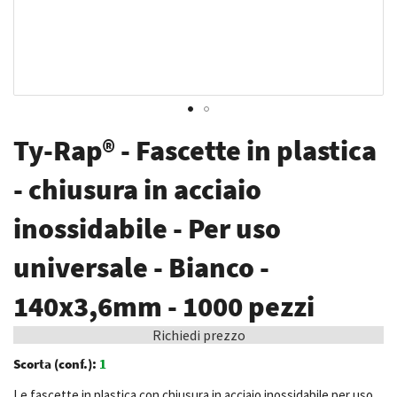
Vai
Ty-Rap® - Fascette in plastica
all'inizio
della
- chiusura in acciaio
galleria
inossidabile - Per uso
di
immagini
universale - Bianco -
140x3,6mm - 1000 pezzi
Richiedi prezzo
Scorta (conf.):
1
Le fascette in plastica con chiusura in acciaio inossidabile per uso