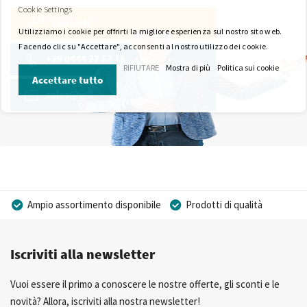
Cookie Settings
Contatti
Utilizziamo i cookie per offrirti la migliore esperienza sul nostro sito web.
Facendo clic su "Accettare", acconsenti al nostro utilizzo dei cookie.
+39 0444 27 62 18
RIFIUTARE
Mostra di più
Politica sui cookie
Accettare tutto
sales@wkk-europe.it
Ampio assortimento disponibile
Prodotti di qualità
Prezzi competitivi
Consegna rapida
Iscriviti alla newsletter
Consulenza Personalizzata
Più di 40 anni di esperienza
Possibilità di realizzare un marchio privato
Vuoi essere il primo a conoscere le nostre offerte, gli sconti e le
novità? Allora, iscriviti alla nostra newsletter!