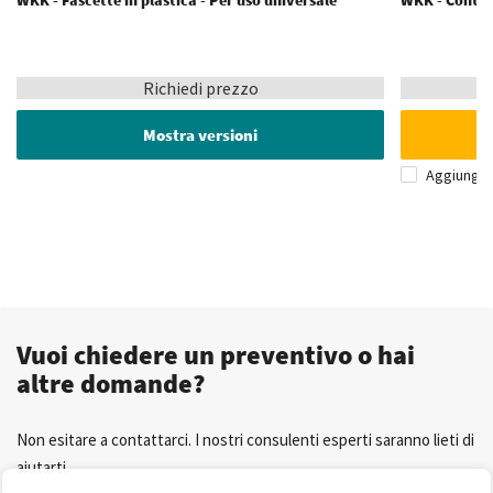
WKK - Fascette in plastica - Per uso universale
WKK - Conten
Richiedi prezzo
Mostra versioni
Aggiungi 
Vuoi chiedere un preventivo o hai
altre domande?
Non esitare a contattarci. I nostri consulenti esperti saranno lieti di
aiutarti.