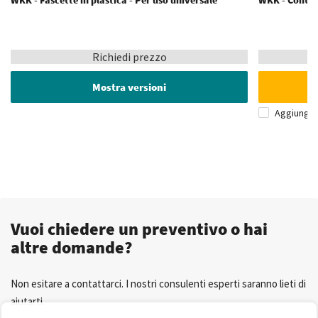
WKK - Fascette in plastica - Per uso universale
WKK - Conten
Richiedi prezzo
Mostra versioni
Aggiungi 
Vuoi chiedere un preventivo o hai
altre domande?
Non esitare a contattarci. I nostri consulenti esperti saranno lieti di
aiutarti.