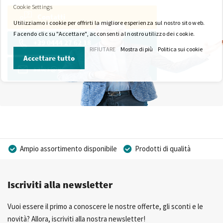
Cookie Settings
Contatti
Utilizziamo i cookie per offrirti la migliore esperienza sul nostro sito web.
Facendo clic su "Accettare", acconsenti al nostro utilizzo dei cookie.
+39 0444 27 62 18
RIFIUTARE
Mostra di più
Politica sui cookie
Accettare tutto
sales@wkk-europe.it
Ampio assortimento disponibile
Prodotti di qualità
Prezzi competitivi
Consegna rapida
Iscriviti alla newsletter
Consulenza Personalizzata
Più di 40 anni di esperienza
Possibilità di realizzare un marchio privato
Vuoi essere il primo a conoscere le nostre offerte, gli sconti e le
novità? Allora, iscriviti alla nostra newsletter!