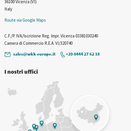
36100 Vicenza (VI)
Italy
Route via Google Maps
C.F./P. IVA/Iscrizione Reg. Impr. Vicenza 03381030240
Camera di Commercio R.E.A. VI/320740
sales@wkk-europe.it
+39 0444 27 62 18
I nostri uffici