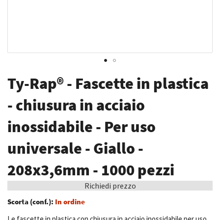
Vai
Ty-Rap® - Fascette in plastica
all'inizio
della
- chiusura in acciaio
galleria
inossidabile - Per uso
di
immagini
universale - Giallo -
208x3,6mm - 1000 pezzi
Richiedi prezzo
Scorta (conf.):
In ordine
Le fascette in plastica con chiusura in acciaio inossidabile per uso