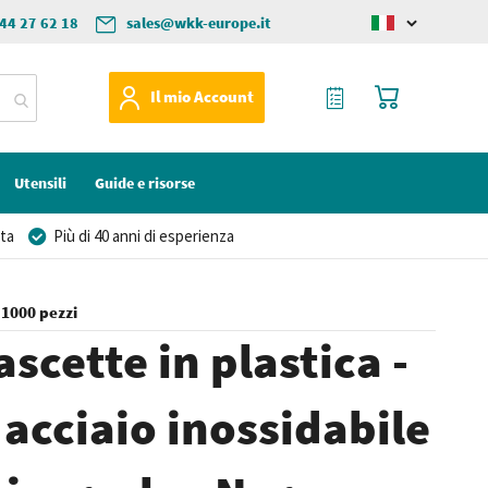
44 27 62 18
sales@wkk-europe.it
Change
language
Il mio preventivo
Carrello
Il mio Account
Utensili
Guide e risorse
ta
Più di 40 anni di esperienza
 1000 pezzi
ascette in plastica -
 acciaio inossidabile