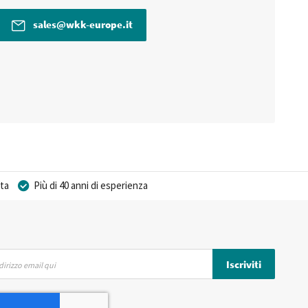
sales@wkk-europe.it
ta
Più di 40 anni di esperienza
Iscriviti