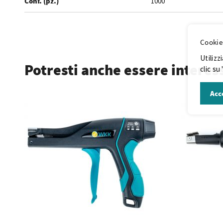
Conf. (pz.)
1000
.
Cookie
Utilizz
Potresti anche essere interes
clic su
Acc