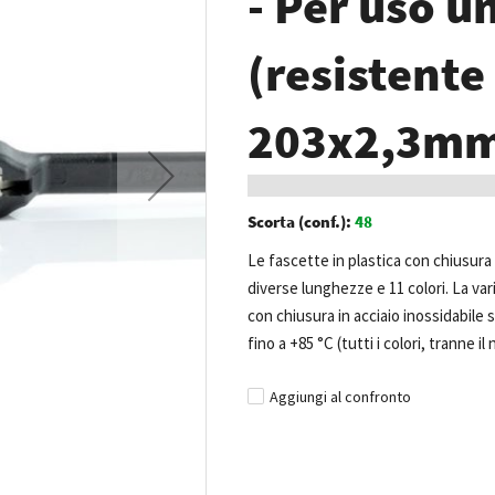
- Per uso u
(resistente 
203x2,3mm 
Scorta (conf.):
48
Le fascette in plastica con chiusura 
diverse lunghezze e 11 colori. La var
con chiusura in acciaio inossidabil
fino a +85 °C (tutti i colori, tranne il
Aggiungi al confronto