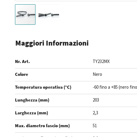
Vai
all'inizio
Maggiori Informazioni
della
galleria
Nr. Art.
TY232MX
di
immagini
Colore
Nero
Temperatura operativa (°C)
-60 fino a +85 (nero fin
Lunghezza (mm)
203
Larghezza (mm)
2,3
Max. diametro fascio (mm)
51