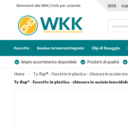
Benvenuti alla WKK | Solo per aziende
WKK
Ind
Contatti
Fascette
Guaina termorestringente
Clip di fissaggio
Ampio assortimento disponibile
Prodotti di qualità
Possibilità di realizzare un marchio privato
Home
Ty-Rap® - Fascette in plastica - chiusura in acciaio ino
Ty-Rap® - Fascette in plastica - chiusura in acciaio inossidab
Vai
alla
fine
della
galleria