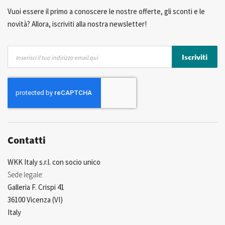
Possibilità di realizzare un marchio privato
Vuoi essere il primo a conoscere le nostre offerte, gli sconti e le
novità? Allora, iscriviti alla nostra newsletter!
Iscriviti
Iscriviti
alla
nostra
Newsletter:
Contatti
WKK Italy s.r.l. con socio unico
Sede legale:
Galleria F. Crispi 41
36100 Vicenza (VI)
Italy