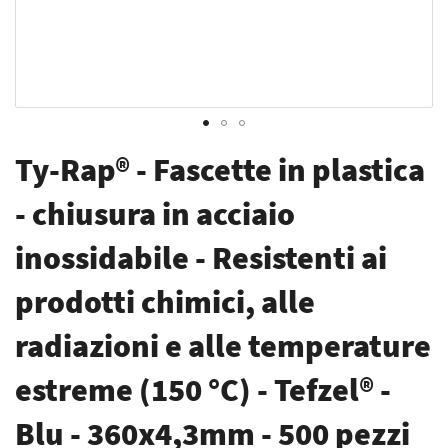
Vai
Ty-Rap® - Fascette in plastica
all'inizio
della
- chiusura in acciaio
galleria
inossidabile - Resistenti ai
di
immagini
prodotti chimici, alle
radiazioni e alle temperature
estreme (150 °C) - Tefzel® -
Blu - 360x4,3mm - 500 pezzi