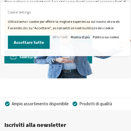
Non esitare a contattarci. I nostri consulenti esperti saranno lieti di
aiutarti.
Cookie Settings
Utilizziamo i cookie per offrirti la migliore esperienza sul nostro sito web.
Contatti
Facendo clic su "Accettare", acconsenti al nostro utilizzo dei cookie.
RIFIUTARE
Mostra di più
Politica sui cookie
+39 0444 27 62 18
Accettare tutto
sales@wkk-europe.it
Ampio assortimento disponibile
Prodotti di qualità
Prezzi competitivi
Consegna rapida
Iscriviti alla newsletter
Consulenza Personalizzata
Più di 40 anni di esperienza